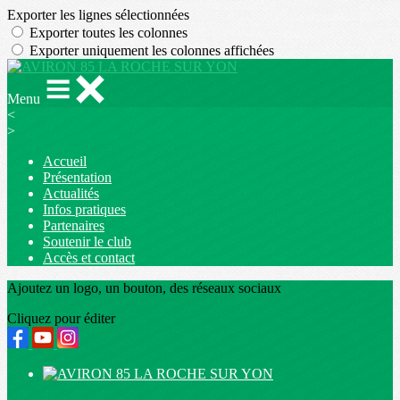
Exporter les lignes sélectionnées
Exporter toutes les colonnes
Exporter uniquement les colonnes affichées
Menu
<
>
Accueil
Présentation
Actualités
Infos pratiques
Partenaires
Soutenir le club
Accès et contact
Ajoutez un logo, un bouton, des réseaux sociaux
Cliquez pour éditer