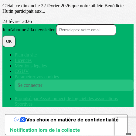
C'était ce dimanche 22 février 2026 que notre athlète Bénédicte
Hutin participait aux...
23 février 2026
Je m'abonne à la newsletter
OK
Plan du site
Licences
Mentions légales
CGUV
Paramétrer vos cookies
Se connecter
Propulsé par AssoConnect, le logiciel des associations
Sportives
Vos choix en matière de confidentialité
Notification lors de la collecte