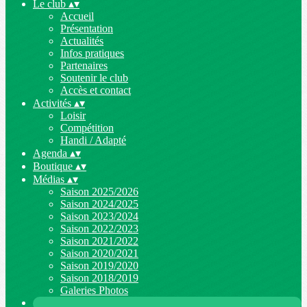
Le club
▴
▾
Accueil
Présentation
Actualités
Infos pratiques
Partenaires
Soutenir le club
Accès et contact
Activités
▴
▾
Loisir
Compétition
Handi / Adapté
Agenda
▴
▾
Boutique
▴
▾
Médias
▴
▾
Saison 2025/2026
Saison 2024/2025
Saison 2023/2024
Saison 2022/2023
Saison 2021/2022
Saison 2020/2021
Saison 2019/2020
Saison 2018/2019
Galeries Photos