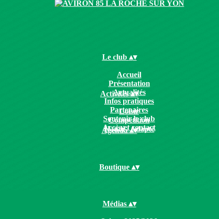
Le club
▴
▾
Accueil
Présentation
Actualités
Activités
▴
▾
Infos pratiques
Partenaires
Loisir
Soutenir le club
Compétition
Accès et contact
Handi / Adapté
Agenda
▴
▾
Boutique
▴
▾
Médias
▴
▾