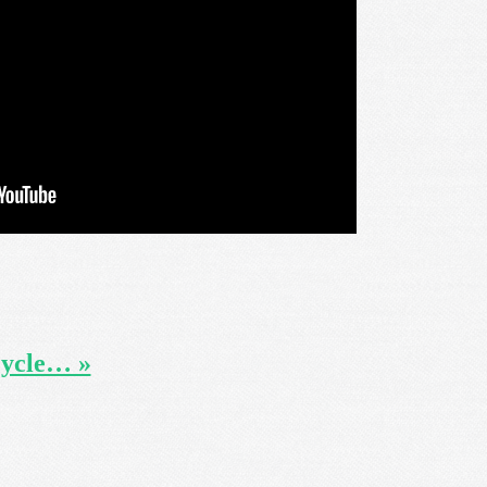
cycle… »