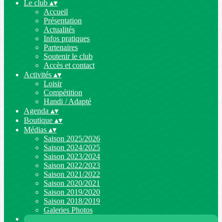
Le club
▴
▾
Accueil
Présentation
Actualités
Infos pratiques
Partenaires
Soutenir le club
Accès et contact
Activités
▴
▾
Loisir
Compétition
Handi / Adapté
Agenda
▴
▾
Boutique
▴
▾
Médias
▴
▾
Saison 2025/2026
Saison 2024/2025
Saison 2023/2024
Saison 2022/2023
Saison 2021/2022
Saison 2020/2021
Saison 2019/2020
Saison 2018/2019
Galeries Photos