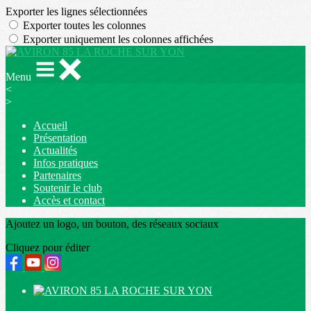
Exporter les lignes sélectionnées
Exporter toutes les colonnes
Exporter uniquement les colonnes affichées
Menu
<
>
Accueil
Présentation
Actualités
Infos pratiques
Partenaires
Soutenir le club
Accès et contact
Ajoutez un logo, un bouton, des réseaux sociaux
Cliquez pour éditer