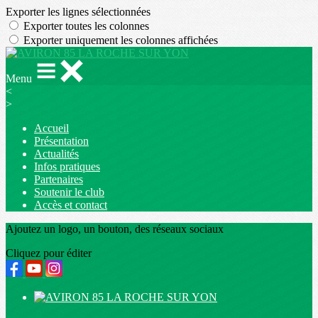
Exporter les lignes sélectionnées
Exporter toutes les colonnes
Exporter uniquement les colonnes affichées
Menu
<
>
Accueil
Présentation
Actualités
Infos pratiques
Partenaires
Soutenir le club
Accès et contact
Ajoutez un logo, un bouton, des réseaux sociaux
Cliquez pour éditer