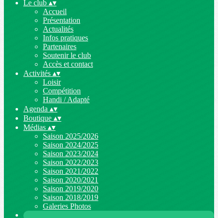
Le club
▴
▾
Accueil
Présentation
Actualités
Infos pratiques
Partenaires
Soutenir le club
Accès et contact
Activités
▴
▾
Loisir
Compétition
Handi / Adapté
Agenda
▴
▾
Boutique
▴
▾
Médias
▴
▾
Saison 2025/2026
Saison 2024/2025
Saison 2023/2024
Saison 2022/2023
Saison 2021/2022
Saison 2020/2021
Saison 2019/2020
Saison 2018/2019
Galeries Photos