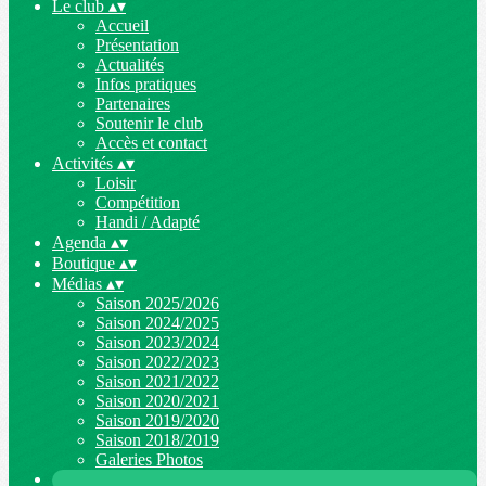
Le club
▴
▾
Accueil
Présentation
Actualités
Infos pratiques
Partenaires
Soutenir le club
Accès et contact
Activités
▴
▾
Loisir
Compétition
Handi / Adapté
Agenda
▴
▾
Boutique
▴
▾
Médias
▴
▾
Saison 2025/2026
Saison 2024/2025
Saison 2023/2024
Saison 2022/2023
Saison 2021/2022
Saison 2020/2021
Saison 2019/2020
Saison 2018/2019
Galeries Photos