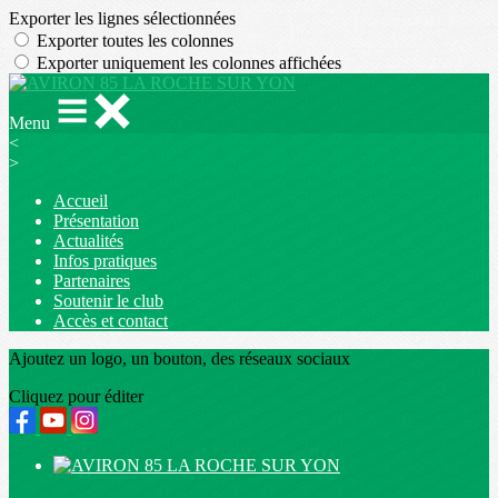
Exporter les lignes sélectionnées
Exporter toutes les colonnes
Exporter uniquement les colonnes affichées
Menu
<
>
Accueil
Présentation
Actualités
Infos pratiques
Partenaires
Soutenir le club
Accès et contact
Ajoutez un logo, un bouton, des réseaux sociaux
Cliquez pour éditer