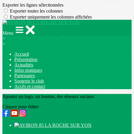
Exporter les lignes sélectionnées
Exporter toutes les colonnes
Exporter uniquement les colonnes affichées
Menu
<
>
Accueil
Présentation
Actualités
Infos pratiques
Partenaires
Soutenir le club
Accès et contact
Ajoutez un logo, un bouton, des réseaux sociaux
Cliquez pour éditer