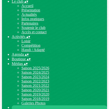
Le club
▴
▾
Accueil
Présentation
Actualités
Infos pratiques
Partenaires
Soutenir le club
Accès et contact
Activités
▴
▾
Loisir
Compétition
Handi / Adapté
Agenda
▴
▾
Boutique
▴
▾
Médias
▴
▾
Saison 2025/2026
Saison 2024/2025
Saison 2023/2024
Saison 2022/2023
Saison 2021/2022
Saison 2020/2021
Saison 2019/2020
Saison 2018/2019
Galeries Photos