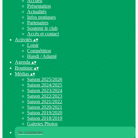
Accueil
Présentation
Actualités
Infos pratiques
Partenaires
Soutenir le club
Accès et contact
Activités
▴
▾
Loisir
Compétition
Handi / Adapté
Agenda
▴
▾
Boutique
▴
▾
Médias
▴
▾
Saison 2025/2026
Saison 2024/2025
Saison 2023/2024
Saison 2022/2023
Saison 2021/2022
Saison 2020/2021
Saison 2019/2020
Saison 2018/2019
Galeries Photos
Se connecter